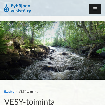
Breadcrumbs
You
Etusivu
VESY-toiminta
are
VESY-toiminta
here: