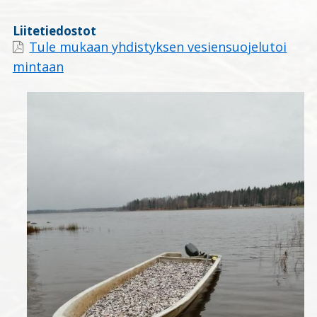
Liitetiedostot
Tule mukaan yhdistyksen vesiensuojelutoi
mintaan